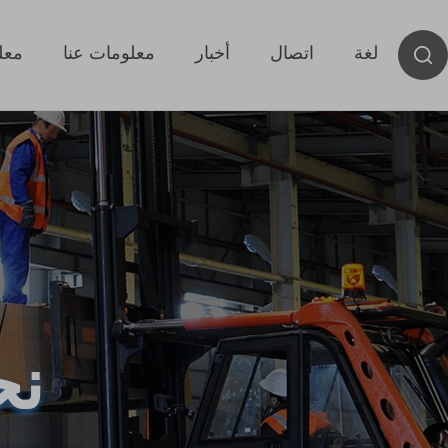
لغة
اتصال
أخبار
معلومات عنا
معل
نح