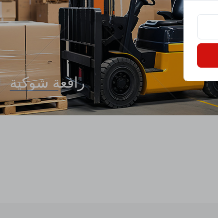
السيارات الك
جزازة العشب