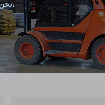
نحن نبني أجهزة شحن البطاريات للصناعة،