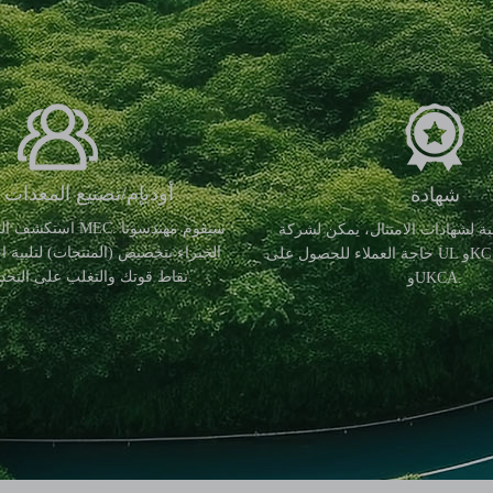
أوديإم/تصنيع المعدات ا
شهادة
استكشف الحلول التعا
ة لشهادات الامتثال، يمكن لشركة MEC تلبية
الخبراء بتخصيص (المنتجات) لتلبية ا
حاجة العملاء للحصول على UL وKC وPSE وSAA وCE
نقاط قوتك والتغلب على التحديات بسلاسة.
وUKCA.