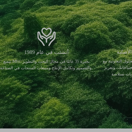
لأصلية
أنشئت في عام 1989
ونية مع MEC. سيقوم مهندسونا
تتمتع MEC بخبرة 35 عامًا في مجال البحث والتطوير
حتياجاتك، وتعزيز
والتصميم وتكامل الإنتاج ومبيعات المنتجات في الصناعة.