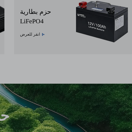
حزم بطارية
LiFePO4
انقر للعرض
حو