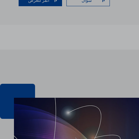
سؤال
انقر للعرض