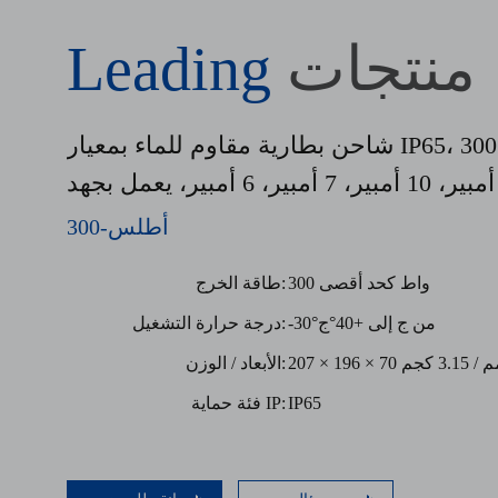
منتجات
Leading
شاحن بطارية مقاوم للماء بمعيار IP65، بقدرة 300
واط، 20 أمبير، 10 أمبير، 7 أمبير، 6 أمبير، يعمل بجهد
100-240 فولت تيار متردد
أطلس-300
300 واط كحد أقصى
طاقة الخرج:
من ج إلى +40
°
ج
°
-30
درجة حرارة التشغيل:
196 × 70 مم / 3.15 كجم
الأبعاد / الوزن:
IP65
فئة حماية IP: