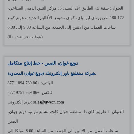
العنوان: شقة ك، الطابق 24، المبنى 3، مركز التنين الذهبي الصناعي،
172-180 طريق تاي لين باي، كواي تشونغ، الأقاليم الجديدة، هونغ كونغ
ساعات العمل: من الاثنين إلى الجمعة من الساعة 9:00 إلى 6:00
(بتوقيت غرينتش +8)
دونغ غوان، الصين - خط إنتاج متكامل
شركة مينغلينغ باور إلكترونيك (دونغ غوان) المحدودة.
الهاتف: +86 769 87711894
فاكس: +86 769 87719751
sales@uwecn.com
بريد إلكتروني:
العنوان: 7 طريق فاي دا، منطقة جوان كانج، تشانغ مو تو، دونغ جوان،
الصين
ساعات العمل: من الاثنين إلى الجمعة من الساعة 8:00 صباحًا إلى