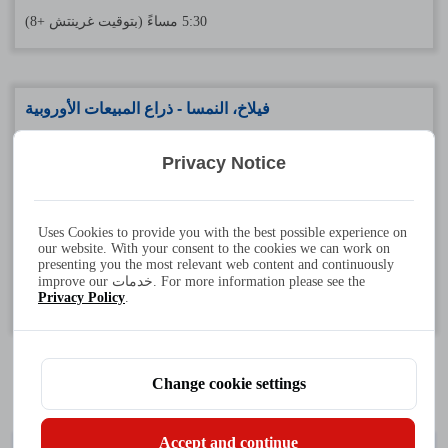
5:30 مساءً (بتوقيت غرينتش +8)
فيلاخ، النمسا - ذراع المبيعات الأوروبية
شركة ميك-إنرجيتكنيك المحدودة
Privacy Notice
الهاتف: +43 4242 24218 - 0
فاكس: +43 4242 242180 - 11
Uses Cookies to provide you with the best possible experience on
العنوان: Heizhausstr. 52/7، 9500 فيلاخ، النمسا
our website. With your consent to the cookies we can work on
presenting you the most relevant web content and continuously
ساعات العمل: من الاثنين إلى الجمعة من الساعة 8:00 إلى 16:30
improve our خدمات. For more information please see the
Privacy Policy
.
(بتوقيت غرينتش +2)
Change cookie settings
Accept and continue