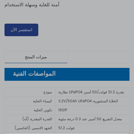
آمنة للغاية وسهلة الاستخدام
استفسر الآن
ميزات المنتج
المواصفات الفنية
بطارية LiFePO4 بقدرة 51.2 فولت/50 أمبير
نموذج
3.2V/50Ah LiFePO4 الخلايا المنشورية
كيمياء الخلية
16S1P
تكوين الخلية
معدل التفريغ 50 أمبير عند 0.3 درجة مئوية
القدرة المقدرة (آه)
51.2 فولت
الجهد الاسمي (الخامس)