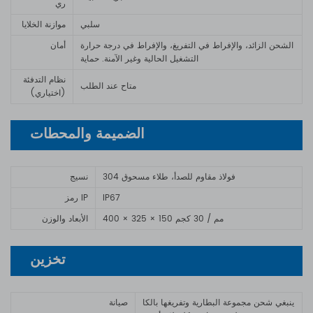
ري
سلبي
موازنة الخلايا
الشحن الزائد، والإفراط في التفريغ، والإفراط في درجة حرارة
أمان
التشغيل الحالية وغير الآمنة. حماية
نظام التدفئة
متاح عند الطلب
(اختياري)
الضميمة والمحطات
304 فولاذ مقاوم للصدأ، طلاء مسحوق
نسيج
IP67
رمز IP
400 × 325 × 150 مم / 30 كجم
الأبعاد والوزن
تخزين
ينبغي شحن مجموعة البطارية وتفريغها بالكا
صيانة