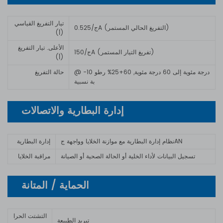
تيار التفريغ القياسي
0.5ج/25A (التفريغ الحالي المستمر)
(أ)
الأعلى. تيار التفريغ
1ج/50A (تفريغ التيار المستمر)
(أ)
@ -10 درجة مئوية إلى 60 درجة مئوية
, 60+25% رطو
حالة التفريغ
بة نسبية
إدارة البطارية والاتصالات
نظام إدارة البطارية مع موازنة الخلايا وواجهة جAN
إدارة البطارية
تسجيل البيانات لأداء الخلية أو الحالة الصحية أو الصيانة
مراقبة الخلايا
الحماية / المتانة
التشتت الحرا
تبريد الطبيعة