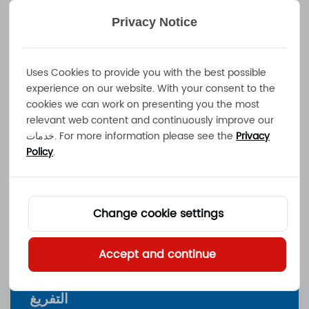
الطاقة المقدرة (كيلوواط سا
2.56 كيلوواط ساعة
عة)
Privacy Notice
44.8 فولت – 57.6 فولت
نطاق الجهد (الخامس)
>2500 دورة بعمق تفريغ 80% عند 25 درجة
دورة الحياة
Uses Cookies to provide you with the best possible
مئوية
experience on our website. With your consent to the
cookies we can work on presenting you the most
الشحن
relevant web content and continuously improve our
Privacy
خدمات. For more information please see the
Policy
.
0.1 درجة مئوية/20 أمبير عند 0
°
ج إلى 10
°
ج
(الشحن
تيار شحن منخفض الح
الحالي المستمر)
رارة
(أ)
تيار الشحن القياسي
0.3ج/15A (الشحن الحالي المستمر)
(أ)
Change cookie settings
الحد الأقصى لتيار الش
1ج/50A (الشحن الحالي المستمر)
حن (أ)
Accept and continue
ج إلى 45
°
ج، 60+25% رطوبة نسبية
°
@0
حالة الشحن
التفريغ