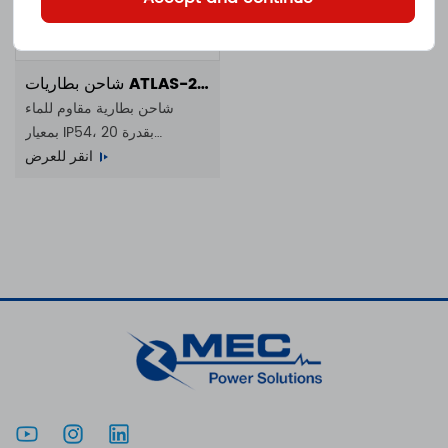
شاحن بطاريات ATLAS-20KW-100V200A
شاحن بطارية مقاوم للماء
بمعيار IP54، بقدرة 20
كيلوواط، 100 فولت، 200
انقر للعرض
أمبير، 260-520 فولت تيار
متردد