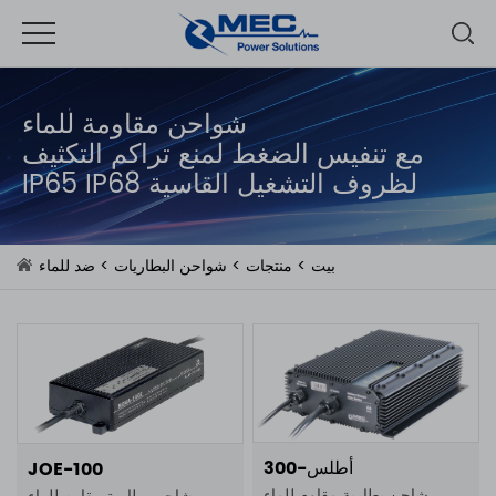
شواحن مقاومة للماء
مع تنفيس الضغط لمنع تراكم التكثيف
IP65 IP68 لظروف التشغيل القاسية
بيت
>
منتجات
>
شواحن البطاريات
>
ضد للماء
أطلس-300
JOE-100
شاحن بطارية مقاوم للماء