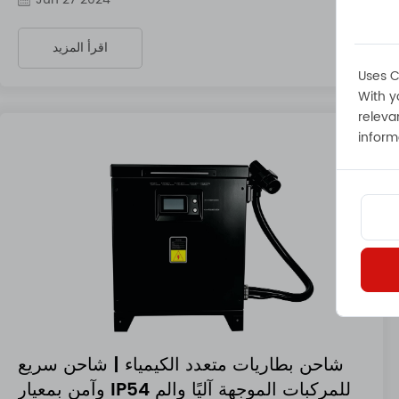
اقرأ المزيد
Uses C
With y
For more
inform
شاحن بطاريات متعدد الكيمياء | شاحن سريع
وآمن بمعيار IP54 للمركبات الموجهة آليًا والم