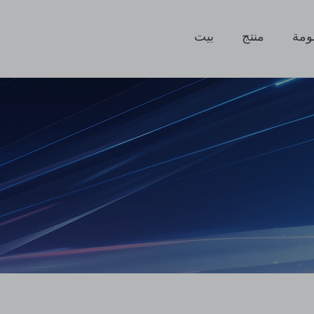
ومة
منتج
بيت