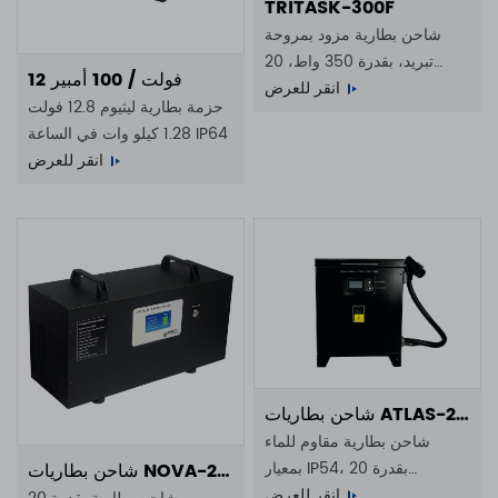
TRITASK-300F
شاحن بطارية مزود بمروحة
تبريد، بقدرة 350 واط، 20
12 فولت / 100 أمبير
أمبير، 10 أمبير، 7 أمبير، 5
انقر للعرض
حزمة بطارية ليثيوم 12.8 فولت
أمبير، يعمل بجهد 100-240
1.28 كيلو وات في الساعة IP64
فولت تيار متردد، حاصل على
انقر للعرض
تصنيف حماية IP20
شاحن بطاريات ATLAS-20KW-100V200A
شاحن بطارية مقاوم للماء
بمعيار IP54، بقدرة 20
شاحن بطاريات NOVA-20KW-100V200A
كيلوواط، 100 فولت، 200
انقر للعرض