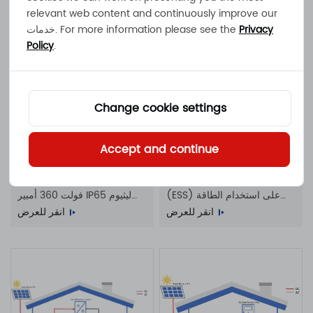
relevant web content and continuously improve our
Privacy
خدمات. For more information please see the
Policy
.
Change cookie settings
Accept and continue
النظام الهجين
الأنظمة التحديثية AS1
يشجع نظام تخزين الطاقة
5120 واط ساعة 100 أمبير 51.2
(ESS) على استخدام الطاقة
فولت 360 أمبير IP65 ليثيوم
المتجددة، سواء كانت الطاقة
انقر للعرض
أيون
انقر للعرض
الشمسية أو طاقة الرياح أو
المياه أو الطاقة الحرارية أو
الكتلة الحيوية. بمجرد توليد
الطاقة، يتم التقاطها وتخزينها
لاستخدامها عند الحاجة. يعد نظام
تخزين الطاقة الموثوق به أمرًا